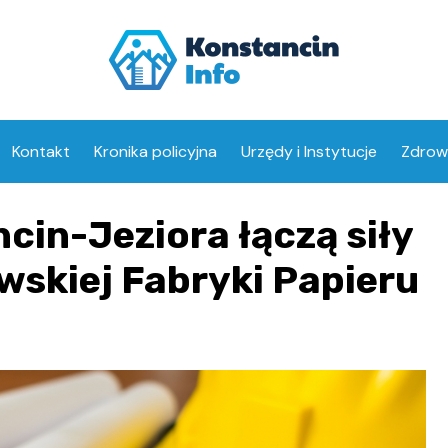
Kontakt
Kronika policyjna
Urzędy i Instytucje
Zdrow
Opiek
cin-Jeziora łączą siły
Aptek
ewskiej Fabryki Papieru