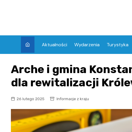
Skip
to
content
Aktualności
Wydarzenia
Turystyka
Arche i gmina Konstan
dla rewitalizacji Król
26 lutego 2025
Informacje z kraju