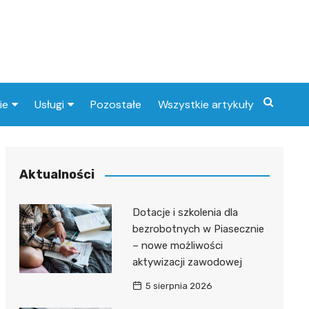
ie
Usługi
Pozostałe
Wszystkie artykuły
a zdrowotna
Fryzjer
i
Stacje benzynowe
Aktualności
Postój TAXI
Dotacje i szkolenia dla
Weterynarz
bezrobotnych w Piasecznie
– nowe możliwości
aktywizacji zawodowej
5 sierpnia 2026