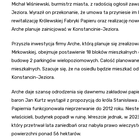
Michał Wiśniewski, burmistrz miasta, z radością ogłosił z
Jeziora. Wyraził on przekonanie, że umowa ta przyniesie im
rewitalizację Królewskiej Fabryki Papieru oraz realizację n
Arche planuje zainicjować w Konstancinie-Jeziora.
Przyszła inwestycja firmy Arche, którą planuje się zrealizo
Mirkowskiej, obejmuje postawienie 18 bloków mieszkalnych
budowę 2 parkingów wielopoziomowych. Całość planowanej i
mieszkalnych. Szacuje się, że na osiedlu będzie mieszkać od
Konstancin-Jeziora.
Arche daje szansę odrodzenia się dawnemu zakładowi papier
baron Jan Kurtz wystąpił z propozycją do króla Stanisława
Papiernia funkcjonowała nieprzerwanie do 2012 roku. Niestet
właścicieli, budynek popadł w ruinę. Wreszcie jednak, w 202
który przetrwał lata zaniedbań oraz nabyła prawo wieczyst
powierzchni ponad 56 hektarów.