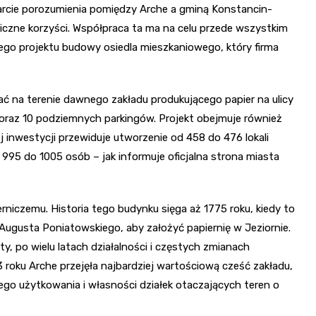
awarcie porozumienia pomiędzy Arche a gminą Konstancin-
 liczne korzyści. Współpraca ta ma na celu przede wszystkim
owego projektu budowy osiedla mieszkaniowego, który firma
wać na terenie dawnego zakładu produkującego papier na ulicy
 oraz 10 podziemnych parkingów. Projekt obejmuje również
nwestycji przewiduje utworzenie od 458 do 476 lokali
 995 do 1005 osób – jak informuje oficjalna strona miasta
niczemu. Historia tego budynku sięga aż 1775 roku, kiedy to
 Augusta Poniatowskiego, aby założyć papiernię w Jeziornie.
y, po wielu latach działalności i częstych zmianach
3 roku Arche przejęła najbardziej wartościową cześć zakładu,
ego użytkowania i własności działek otaczających teren o