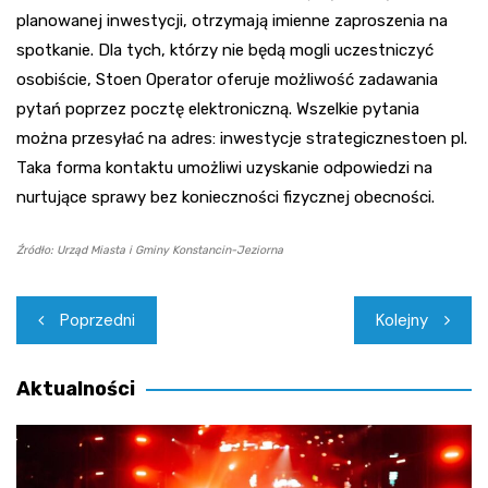
planowanej inwestycji, otrzymają imienne zaproszenia na
spotkanie. Dla tych, którzy nie będą mogli uczestniczyć
osobiście, Stoen Operator oferuje możliwość zadawania
pytań poprzez pocztę elektroniczną. Wszelkie pytania
można przesyłać na adres: inwestycje strategicznestoen pl.
Taka forma kontaktu umożliwi uzyskanie odpowiedzi na
nurtujące sprawy bez konieczności fizycznej obecności.
Źródło: Urząd Miasta i Gminy Konstancin-Jeziorna
Nawigacja
Poprzedni
Kolejny
wpisu
Aktualności