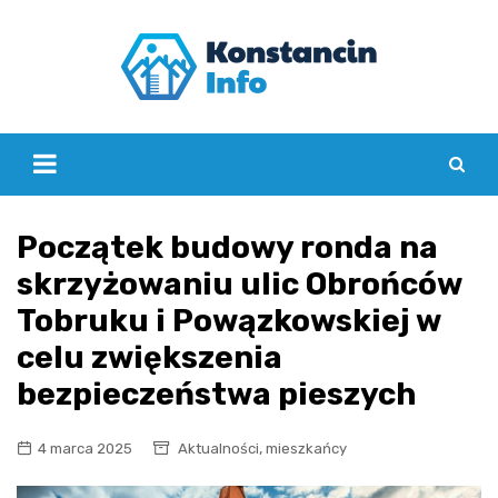
Skip
to
content
Początek budowy ronda na
skrzyżowaniu ulic Obrońców
Tobruku i Powązkowskiej w
celu zwiększenia
bezpieczeństwa pieszych
,
4 marca 2025
Aktualności
mieszkańcy