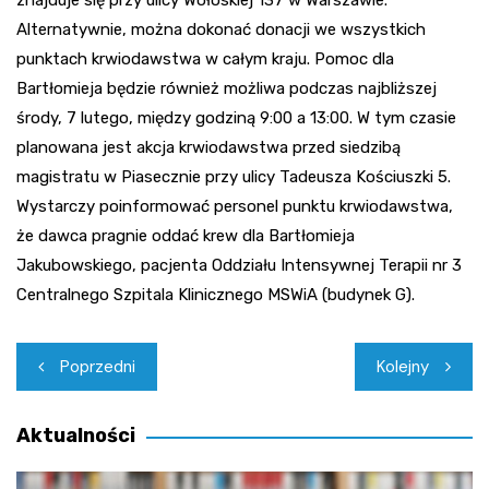
znajduje się przy ulicy Wołoskiej 137 w Warszawie.
Alternatywnie, można dokonać donacji we wszystkich
punktach krwiodawstwa w całym kraju. Pomoc dla
Bartłomieja będzie również możliwa podczas najbliższej
środy, 7 lutego, między godziną 9:00 a 13:00. W tym czasie
planowana jest akcja krwiodawstwa przed siedzibą
magistratu w Piasecznie przy ulicy Tadeusza Kościuszki 5.
Wystarczy poinformować personel punktu krwiodawstwa,
że dawca pragnie oddać krew dla Bartłomieja
Jakubowskiego, pacjenta Oddziału Intensywnej Terapii nr 3
Centralnego Szpitala Klinicznego MSWiA (budynek G).
Nawigacja
Poprzedni
Kolejny
wpisu
Aktualności