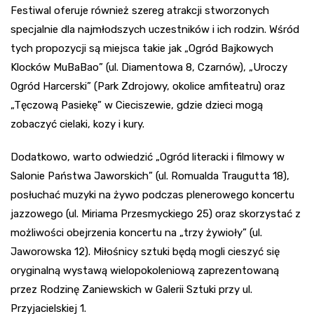
Festiwal oferuje również szereg atrakcji stworzonych
specjalnie dla najmłodszych uczestników i ich rodzin. Wśród
tych propozycji są miejsca takie jak „Ogród Bajkowych
Klocków MuBaBao” (ul. Diamentowa 8, Czarnów), „Uroczy
Ogród Harcerski” (Park Zdrojowy, okolice amfiteatru) oraz
„Tęczową Pasiekę” w Cieciszewie, gdzie dzieci mogą
zobaczyć cielaki, kozy i kury.
Dodatkowo, warto odwiedzić „Ogród literacki i filmowy w
Salonie Państwa Jaworskich” (ul. Romualda Traugutta 18),
posłuchać muzyki na żywo podczas plenerowego koncertu
jazzowego (ul. Miriama Przesmyckiego 25) oraz skorzystać z
możliwości obejrzenia koncertu na „trzy żywioły” (ul.
Jaworowska 12). Miłośnicy sztuki będą mogli cieszyć się
oryginalną wystawą wielopokoleniową zaprezentowaną
przez Rodzinę Zaniewskich w Galerii Sztuki przy ul.
Przyjacielskiej 1.