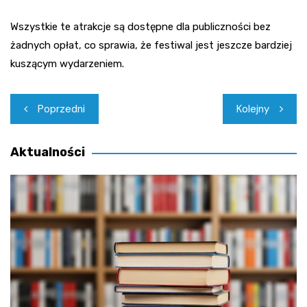
Wszystkie te atrakcje są dostępne dla publiczności bez
żadnych opłat, co sprawia, że festiwal jest jeszcze bardziej
kuszącym wydarzeniem.
Nawigacja
Poprzedni
Kolejny
wpisu
Aktualności