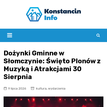
Skip
to
content
Dożynki Gminne w
Słomczynie: Święto Plonów z
Muzyką i Atrakcjami 30
Sierpnia
,
9 lipca 2026
kultura
wydarzenia