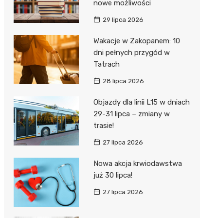
nowe możliwości
29 lipca 2026
Wakacje w Zakopanem: 10
dni pełnych przygód w
Tatrach
28 lipca 2026
Objazdy dla linii L15 w dniach
29-31 lipca – zmiany w
trasie!
27 lipca 2026
Nowa akcja krwiodawstwa
już 30 lipca!
27 lipca 2026