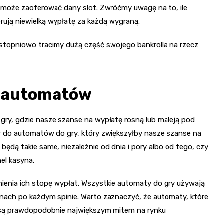
ą może zaoferować dany slot. Zwróćmy uwagę na to, ile
rują niewielką wypłatę za każdą wygraną.
stopniowo tracimy dużą część swojego bankrolla na rzecz
do automatów
gry, gdzie nasze szanse na wypłatę rosną lub maleją pod
 do automatów do gry, który zwiększyłby nasze szanse na
ędą takie same, niezależnie od dnia i pory albo od tego, czy
el kasyna.
ienia ich stopę wypłat. Wszystkie automaty do gry używają
nach po każdym spinie. Warto zaznaczyć, że automaty, które
y, są prawdopodobnie największym mitem na rynku