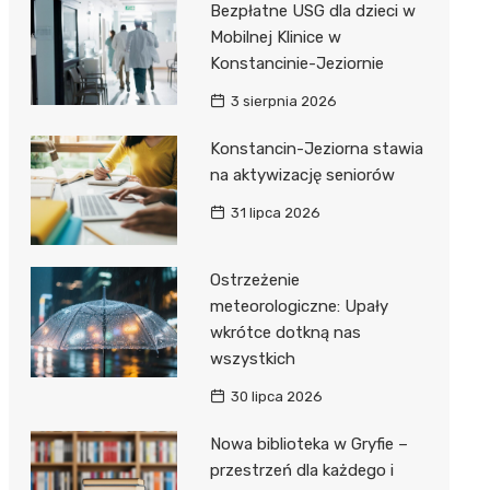
Bezpłatne USG dla dzieci w
Mobilnej Klinice w
Konstancinie-Jeziornie
3 sierpnia 2026
Konstancin-Jeziorna stawia
na aktywizację seniorów
31 lipca 2026
Ostrzeżenie
meteorologiczne: Upały
wkrótce dotkną nas
wszystkich
30 lipca 2026
Nowa biblioteka w Gryfie –
przestrzeń dla każdego i