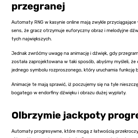
przegranej
Automaty RNG w kasynie online mają zwykle przyciągające 
sens, że gracz otrzymuje euforyczny obraz i melodyjne dźw
tych największych.
Jednak zwróćmy uwagę na animację i dźwięk, gdy przegramy
została zaprojektowana w taki sposób, abyśmy myśleli, że od
jednego symbolu rozproszonego, który uruchamia funkcję
Animacje te mają sprawić, iż poczujemy się na tyle nieszcz
bogatego w endorfiny dźwięku i obrazu dużej wypłaty.
Olbrzymie jackpoty prog
Automaty progresywne, które mogą z łatwością przekroczyć 