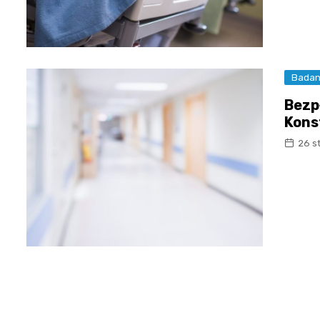
Badan
Bezp
Kons
26 s