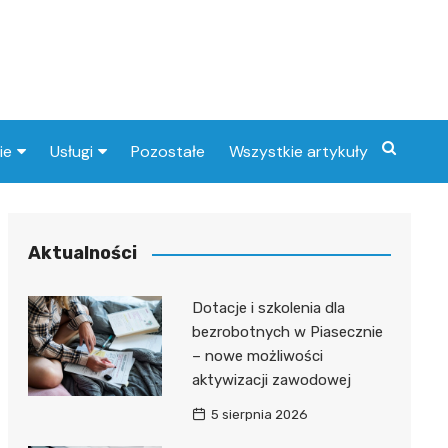
ie
Usługi
Pozostałe
Wszystkie artykuły
a zdrowotna
Fryzjer
i
Stacje benzynowe
Aktualności
Postój TAXI
Dotacje i szkolenia dla
Weterynarz
bezrobotnych w Piasecznie
– nowe możliwości
aktywizacji zawodowej
5 sierpnia 2026