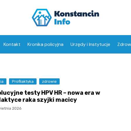
Kontakt
Kronika policyjna
Urzędy i Instytucje
Zdrow
Opiek
Aptek
ia
Profilaktyka
zdrowie
lucyjne testy HPV HR – nowa era w
ilaktyce raka szyjki macicy
wietnia 2026