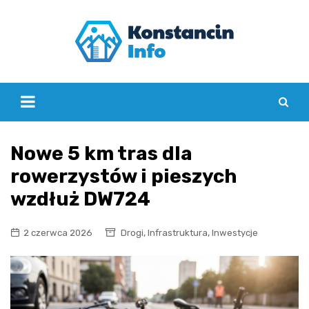
Skip
to
content
Nowe 5 km tras dla
rowerzystów i pieszych
wzdłuż DW724
,
,
2 czerwca 2026
Drogi
Infrastruktura
Inwestycje