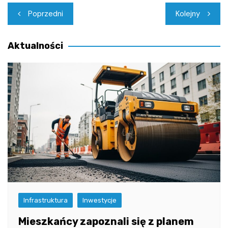
Nawigacja
Poprzedni
Kolejny
wpisu
Aktualności
Infrastruktura
Inwestycje
Mieszkańcy zapoznali się z planem