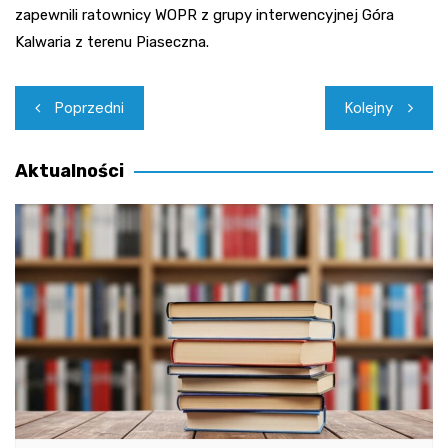
zapewnili ratownicy WOPR z grupy interwencyjnej Góra
Kalwaria z terenu Piaseczna.
Nawigacja
Poprzedni
Kolejny
wpisu
Aktualności