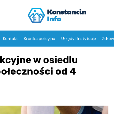
Kontakt
Kronika policyjna
Urzędy i Instytucje
Zdrow
Opiek
kcyjne w osiedlu
Aptek
połeczności od 4