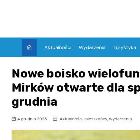
Skip
to
content
Aktualności
Wydarzenia
Turystyka
Nowe boisko wielofun
Mirków otwarte dla s
grudnia
,
,
4 grudnia 2023
Aktualności
mieszkańcy
wydarzenia