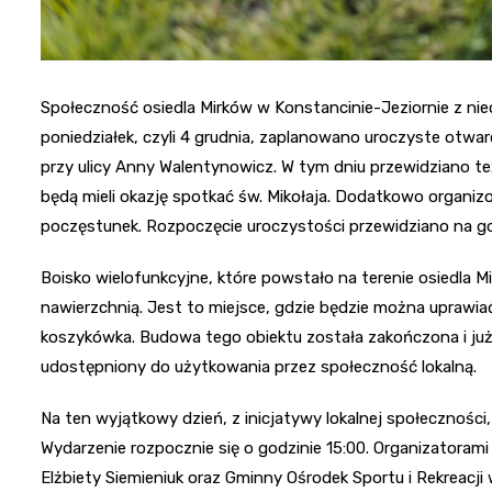
Społeczność osiedla Mirków w Konstancinie-Jeziornie z niec
poniedziałek, czyli 4 grudnia, zaplanowano uroczyste otw
przy ulicy Anny Walentynowicz. W tym dniu przewidziano te
będą mieli okazję spotkać św. Mikołaja. Dodatkowo organiz
poczęstunek. Rozpoczęcie uroczystości przewidziano na go
Boisko wielofunkcyjne, które powstało na terenie osiedla 
nawierzchnią. Jest to miejsce, gdzie będzie można uprawiać
koszykówka. Budowa tego obiektu została zakończona i już w 
udostępniony do użytkowania przez społeczność lokalną.
Na ten wyjątkowy dzień, z inicjatywy lokalnej społecznośc
Wydarzenie rozpocznie się o godzinie 15:00. Organizatorami 
Elżbiety Siemieniuk oraz Gminny Ośrodek Sportu i Rekreacji