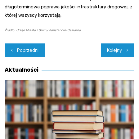
długoterminowa poprawa jakości infrastruktury drogowej, z
której wszyscy korzystają.
Źródło: Urząd Miasta i Gminy Konstancin-Jeziorna
Nawigacja
Poprzedni
Kolejny
wpisu
Aktualności