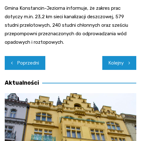
Gmina Konstancin-Jeziorna informuje, że zakres prac
dotyczy m.in. 23,2 km sieci kanalizacji deszczowej, 579
studni przelotowych, 240 studni chłonnych oraz sześciu
przepompowni przeznaczonych do odprowadzania wód
opadowych i roztopowych.
Nawigacja
Poprzedni
Kolejny
wpisu
Aktualności