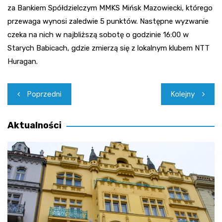
za Bankiem Spółdzielczym MMKS Mińsk Mazowiecki, którego
przewaga wynosi zaledwie 5 punktów. Następne wyzwanie
czeka na nich w najbliższą sobotę o godzinie 16:00 w
Starych Babicach, gdzie zmierzą się z lokalnym klubem NTT
Huragan.
Nawigacja
Poprzedni
Kolejny
wpisu
Aktualności