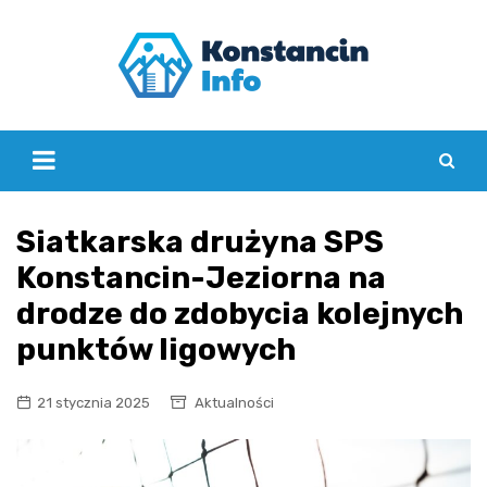
Skip
to
content
Siatkarska drużyna SPS
Konstancin-Jeziorna na
drodze do zdobycia kolejnych
punktów ligowych
21 stycznia 2025
Aktualności