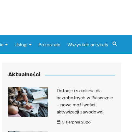
ie
Usługi
Pozostałe
Wszystkie artykuły
a zdrowotna
Fryzjer
i
Stacje benzynowe
Aktualności
Postój TAXI
Dotacje i szkolenia dla
Weterynarz
bezrobotnych w Piasecznie
– nowe możliwości
aktywizacji zawodowej
5 sierpnia 2026