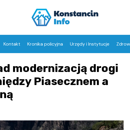
Kontakt
Kronika policyjna
Urzędy i Instytucje
Zdrow
Opiek
ad modernizacją drogi
Aptek
między Piasecznem a
rną