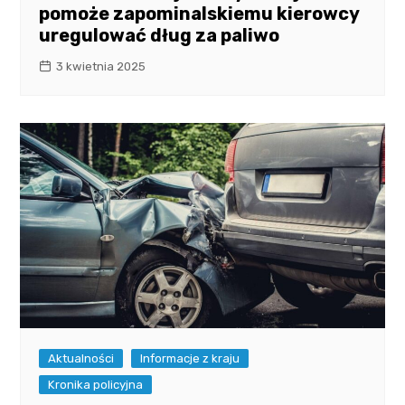
pomoże zapominalskiemu kierowcy
uregulować dług za paliwo
3 kwietnia 2025
Aktualności
Informacje z kraju
Kronika policyjna