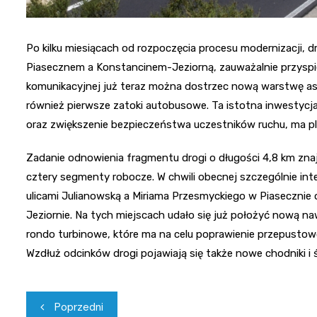
Po kilku miesiącach od rozpoczęcia procesu modernizacji, 
Piasecznem a Konstancinem-Jeziorną, zauważalnie przyspies
komunikacyjnej już teraz można dostrzec nową warstwę asf
również pierwsze zatoki autobusowe. Ta istotna inwestycj
oraz zwiększenie bezpieczeństwa uczestników ruchu, ma pla
Zadanie odnowienia fragmentu drogi o długości 4,8 km znajd
cztery segmenty robocze. W chwili obecnej szczególnie in
ulicami Julianowską a Miriama Przesmyckiego w Piasecznie 
Jeziornie. Na tych miejscach udało się już położyć nową 
rondo turbinowe, które ma na celu poprawienie przepustow
Wzdłuż odcinków drogi pojawiają się także nowe chodniki i 
Nawigacja
Poprzedni