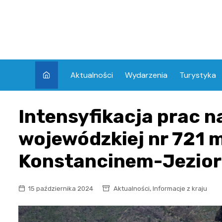
Skip
to
content
Aktualności
Wydarzenia
Turystyka
Intensyfikacja prac n
wojewódzkiej nr 721 
Konstancinem-Jezio
,
15 października 2024
Aktualności
Informacje z kraju