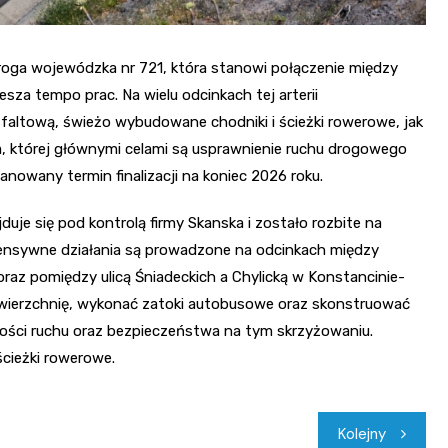
droga wojewódzka nr 721, która stanowi połączenie między
za tempo prac. Na wielu odcinkach tej arterii
altową, świeżo wybudowane chodniki i ścieżki rowerowe, jak
a, której głównymi celami są usprawnienie ruchu drogowego
nowany termin finalizacji na koniec 2026 roku.
uje się pod kontrolą firmy Skanska i zostało rozbite na
tensywne działania są prowadzone na odcinkach między
oraz pomiędzy ulicą Śniadeckich a Chylicką w Konstancinie-
nawierzchnię, wykonać zatoki autobusowe oraz skonstruować
ości ruchu oraz bezpieczeństwa na tym skrzyżowaniu.
ścieżki rowerowe.
Kolejny